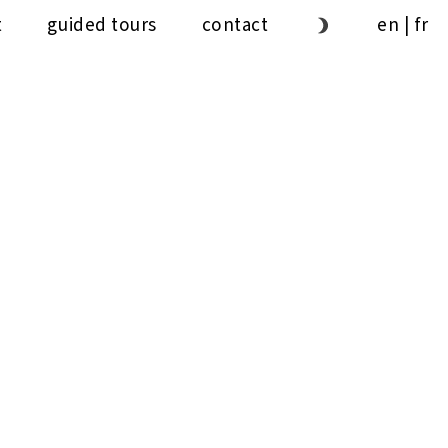
t
guided tours
contact
en
|
fr
1ʼ
30ˮ