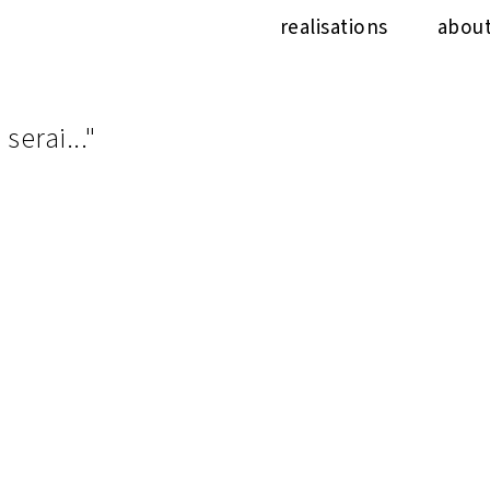
realisations
abou
serai..."