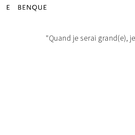
"Quand
navigation
je
pictures
"Quand je serai grand(e), je 
from
serai
project
grand(e),
je