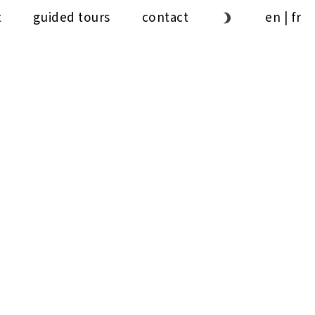
t
guided tours
contact
en
|
fr
1ʼ
30ˮ