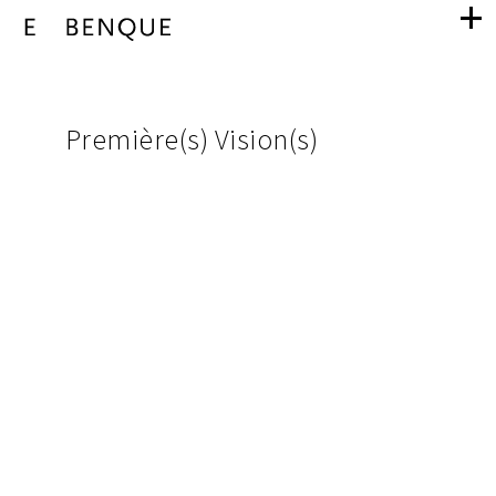
Première(s)
navigation
Vision(s)
pictures
Première(s) Vision(s)
from
project