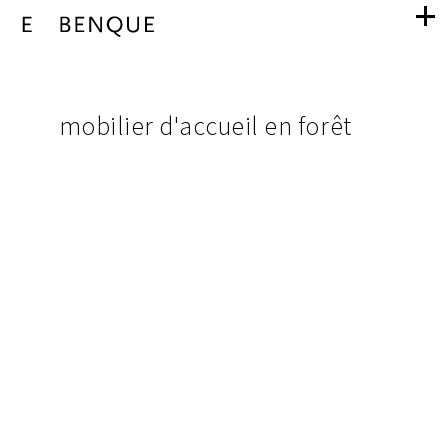
mobilier
navigation
d'accueil
images
mobilier d'accueil en forêt
du
en
projet
forêt