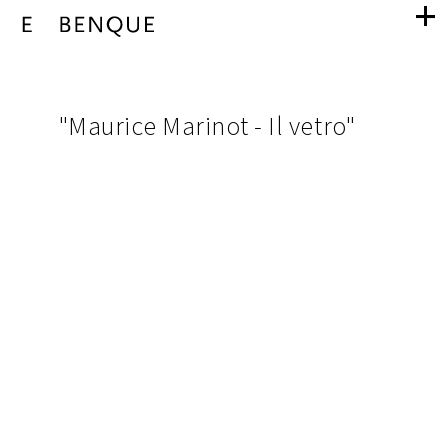
"Maurice
navigation
Marinot
images
"Maurice Marinot - Il vetro"
du
-
projet
Il
vetro"